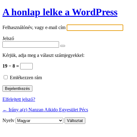
A honlap lelke a WordPress
Felhasználónév, vagy e-mail cím
Jelszó
Kérjük, adja meg a választ számjegyekkel:
19 − 8 =
Emlékezzen rám
Elfelejtett jelszó?
← Irány a(z) Nanzan Aikido Egyesület Pécs
Nyelv