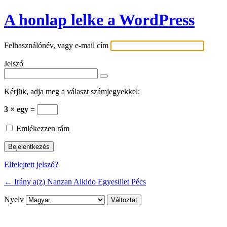
A honlap lelke a WordPress
Felhasználónév, vagy e-mail cím
Jelszó
Kérjük, adja meg a választ számjegyekkel:
3 × egy =
Emlékezzen rám
Elfelejtett jelszó?
← Irány a(z) Nanzan Aikido Egyesület Pécs
Nyelv