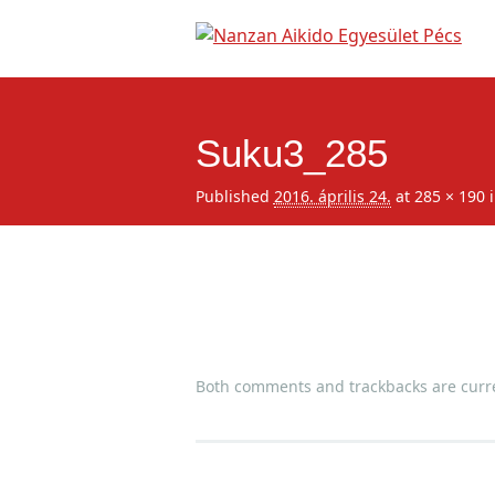
Suku3_285
Published
2016. április 24.
at
285 × 190
Both comments and trackbacks are curre