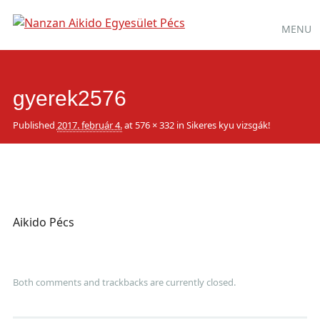
Main
Skip
MENU
to
menu
content
gyerek2576
Published
2017. február 4.
at
576 × 332
in
Sikeres kyu vizsgák!
Aikido Pécs
Both comments and trackbacks are currently closed.