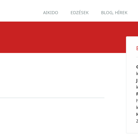
Main menu
Skip
AIKIDO
EDZÉSEK
BLOG, HÍREK
to
content