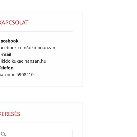
KAPCSOLAT
Facebook
facebook.com/aikidonanzan
E-mail
aikido kukac nanzan.hu
Telefon
harminc 5908410
KERESÉS