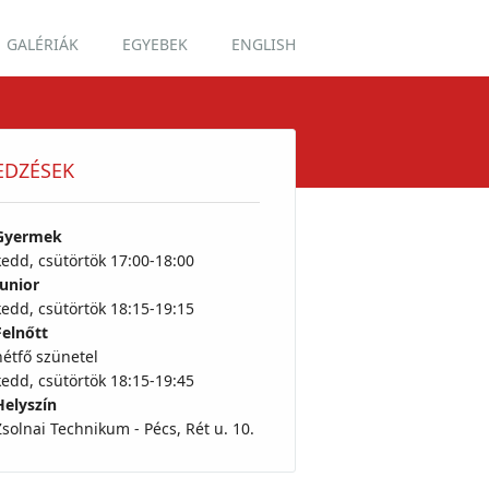
GALÉRIÁK
EGYEBEK
ENGLISH
EDZÉSEK
Gyermek
kedd, csütörtök 17:00-18:00
Junior
kedd, csütörtök 18:15-19:15
Felnőtt
hétfő szünetel
kedd, csütörtök 18:15-19:45
Helyszín
Zsolnai Technikum - Pécs, Rét u. 10.