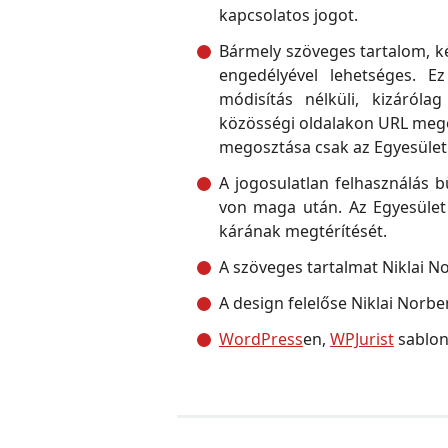
kapcsolatos jogot.
Bármely szöveges tartalom, k
engedélyével lehetséges. Ez
módisítás nélküli, kizáróla
közösségi oldalakon URL mego
megosztása csak az Egyesület
A jogosulatlan felhasználás 
von maga után. Az Egyesület
kárának megtérítését.
A szöveges tartalmat Niklai No
A design felelőse Niklai Norber
WordPress
en,
WPJurist
sablon