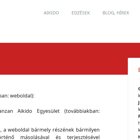
Main menu
Skip
AIKIDO
EDZÉSEK
BLOG, HÍREK
to
content
ban: weboldal):
zan Aikido Egyesület (továbbiakban:
n, a weboldal bármely részének bármilyen
örténő másolásával és terjesztésével