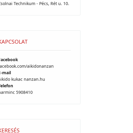
Zsolnai Technikum - Pécs, Rét u. 10.
KAPCSOLAT
Facebook
facebook.com/aikidonanzan
E-mail
aikido kukac nanzan.hu
Telefon
harminc 5908410
KERESÉS