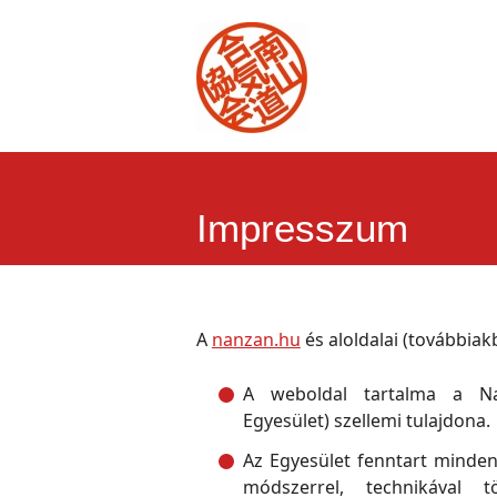
Impresszum
A
nanzan.hu
és aloldalai (továbbiak
A weboldal tartalma a Nan
Egyesület) szellemi tulajdona.
Az Egyesület fenntart minde
módszerrel, technikával t