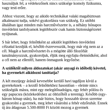
használjuk fel, a védekezőnek nincs szüksége komoly fizikumra,
vagy testi erőre.
Ahhoz viszont, hogy az aikido technikákat valaki magabiztosan
alkalmazni tudja, sokévi gyakorlásra van szükség. Ez utóbbi
általában igaz minden más harcművészetre is, a néhány hónapos
önvédelmi tanfolyamok legtöbbször csak hamis biztonságérzetet
nyújtanak.
S bár lehet, hogy felnőttként az aikidót legtöbben önvédelmi
célzattal kezdjük el, később észrevesszük, hogy már rég nem az a
cél. Magát a harcművészetet és a mögötte álló filozófiát
tanulmányozzuk, gyakoroljuk, éljük meg egyfajta életmódként, ahol
a cél nem az ellenfél, hanem önmagunk legyőzése.
A szülőktől milyen áldozatokat (akár anyagi és időbeli) követel,
ha gyermekét aikidozni taníttatja?
A két mozijegy áránál kevesebbe kerülő havi tagdíjon kívül a
gyerekeknek – a kezdő felnőttekhez hasonlóan – eleinte nincs
szükségük másra, mint egy melegítőnadrágra, egy fehér pólóra és
egy papucsra (közlekedéshez az öltözőből a teremig). Később (egy-
három hónap után), ha már biztos, hogy hosszabb távon szeretne
gyakorolni a gyermek, meg lehet vásárolni a fehér edzőruhát. Ennek
új ára átlagosan 5.500-8000 Ft között mozog a gyermek