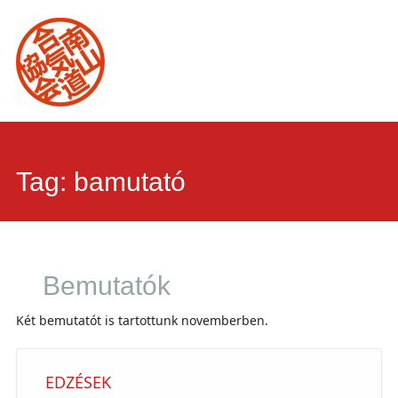
Main
Skip
to
menu
content
Tag:
bamutató
Bemutatók
Két bemutatót is tartottunk novemberben.
EDZÉSEK