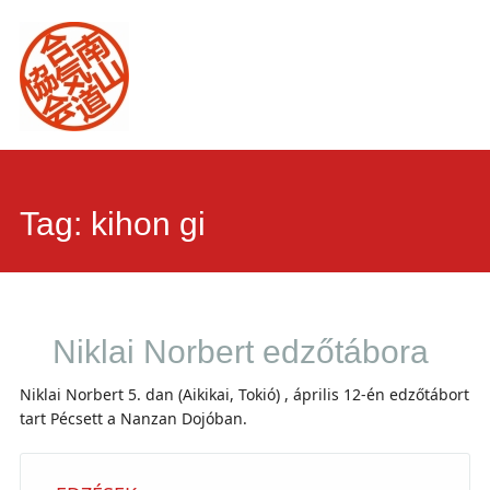
Main
Skip
to
menu
content
Tag:
kihon gi
Niklai Norbert edzőtábora
Niklai Norbert 5. dan (Aikikai, Tokió) , április 12-én edzőtábort
tart Pécsett a Nanzan Dojóban.