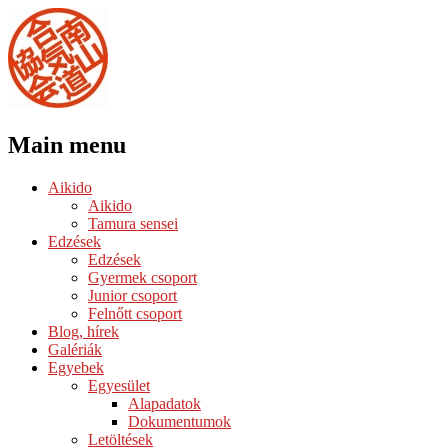
Main menu
Skip
Aikido
to
Aikido
content
Tamura sensei
Edzések
Edzések
Gyermek csoport
Junior csoport
Felnőtt csoport
Blog, hírek
Galériák
Egyebek
Egyesület
Alapadatok
Dokumentumok
Letöltések