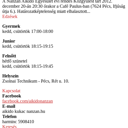
A Nanzan Aikido Egyesület évi rendes Közgyűlést tart 2012.
december 20‑án 20:30 órakor a Café Paulus-ban (7624 Pécs, Ifjúság
útja 6.). Határozatképtelenség miatt elhalasztott...
Edzések
Gyermek
kedd, csütörtök 17:00-18:00
Junior
kedd, csütörtök 18:15-19:15
Felnőtt
hétfő szünetel
kedd, csütörtök 18:15-19:45
Helyszín
Zsolnai Technikum - Pécs, Rét u. 10.
Kapcsolat
Facebook
facebook.com/aikidonanzan
E-mail
aikido kukac nanzan.hu
Telefon
harminc 5908410
Keresés