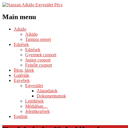
Main menu
Skip
Aikido
to
Aikido
content
Tamura sensei
Edzések
Edzések
Gyermek csoport
Junior csoport
Felnőtt csoport
Blog, hírek
Galériák
Egyebek
Egyesület
Alapadatok
Dokumentumok
Letöltések
Médiában…
Jelentkezések
English