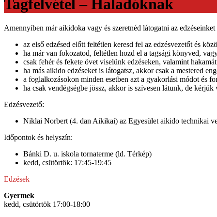
Tagfelvétel – Haladóknak
Amennyiben már aikidoka vagy és szeretnéd látogatni az edzéseinket s
az első edzésed előtt feltétlen keresd fel az edzésvezetőt és kö
ha már van fokozatod, feltétlen hozd el a tagsági könyved, vag
csak fehér és fekete övet viselünk edzéseken, valamint hakamát
ha más aikido edzéseket is látogatsz, akkor csak a mestered eng
a foglalkozásokon minden esetben azt a gyakorlási módot és fo
ha csak vendégségbe jössz, akkor is szívesen látunk, de kérjük 
Edzésvezető:
Niklai Norbert (4. dan Aikikai) az Egyesület aikido technikai v
Időpontok és helyszín:
Bánki D. u. iskola tornaterme (ld. Térkép)
kedd, csütörtök: 17:45-19:45
Edzések
Gyermek
kedd, csütörtök 17:00-18:00