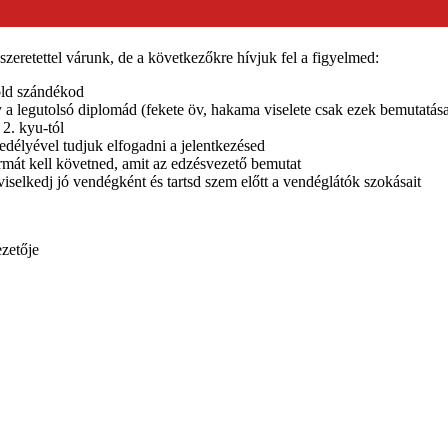
zeretettel várunk, de a következőkre hívjuk fel a figyelmed:
zöld szándékod
y a legutolsó diplomád (fekete öv, hakama viselete csak ezek bemutatása
 2. kyu-tól
edélyével tudjuk elfogadni a jelentkezésed
rmát kell követned, amit az edzésvezető bemutat
viselkedj jó vendégként és tartsd szem előtt a vendéglátók szokásait
ezetője