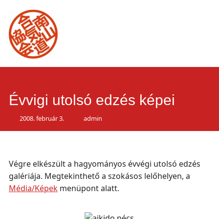
Main
Skip
to
menu
content
Évvigi utolsó edzés képei
2008. február 3.
admin
Végre elkészült a hagyományos évvégi utolsó edzés
galériája. Megtekinthető a szokásos lelőhelyen, a
Média/Képek
menüpont alatt.