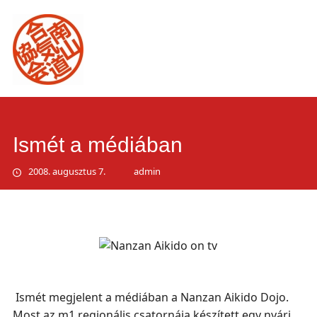
Main
Skip
to
menu
content
Ismét a médiában
2008. augusztus 7.
admin
Ismét megjelent a médiában a Nanzan Aikido Dojo.
Most az m1 regionális csatornája készített egy nyári