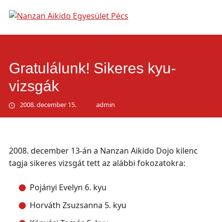
Main
Skip
to
menu
content
Gratulálunk! Sikeres kyu-
vizsgák
2008. december 15.
admin
2008. december 13-án a Nanzan Aikido Dojo kilenc
tagja sikeres vizsgát tett az alábbi fokozatokra:
Pojányi Evelyn 6. kyu
Horváth Zsuzsanna 5. kyu