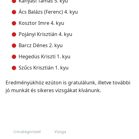
Kányási Tamás 5. kyu
Ács Balázs (Ferenc) 4. kyu
Kosztor Imre 4. kyu
Pojányi Krisztián 4. kyu
Barcz Dénes 2. kyu
Hegedüs Kriszti 1. kyu
Szűcs Krisztián 1. kyu
Eredményükhöz ezúton is gratulálunk, illetve további
jó munkát és sikeres vizsgákat kívánunk.
Uncategorized
Vizsga