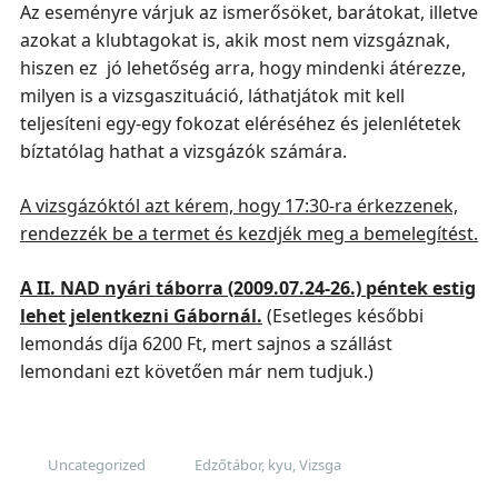
Az eseményre várjuk az ismerősöket, barátokat, illetve
azokat a klubtagokat is, akik most nem vizsgáznak,
hiszen ez jó lehetőség arra, hogy mindenki átérezze,
milyen is a vizsgaszituáció, láthatjátok mit kell
teljesíteni egy-egy fokozat eléréséhez és jelenlétetek
bíztatólag hathat a vizsgázók számára.
A vizsgázóktól azt kérem, hogy 17:30-ra érkezzenek,
rendezzék be a termet és kezdjék meg a bemelegítést.
A II. NAD nyári táborra (2009.07.24-26.) péntek estig
lehet jelentkezni Gábornál.
(Esetleges későbbi
lemondás díja 6200 Ft, mert sajnos a szállást
lemondani ezt követően már nem tudjuk.)
Uncategorized
Edzőtábor
,
kyu
,
Vizsga