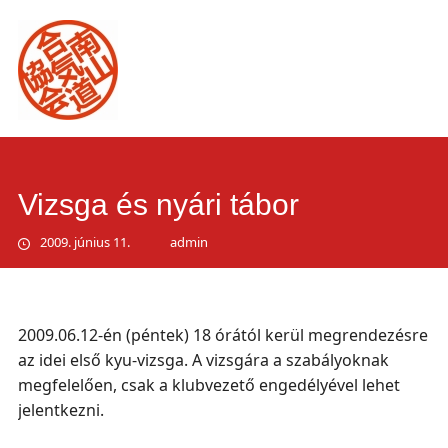
Main
Skip
to
menu
content
Vizsga és nyári tábor
2009. június 11.
admin
2009.06.12-én (péntek) 18 órától kerül megrendezésre
az idei első kyu-vizsga. A vizsgára a szabályoknak
megfelelően, csak a klubvezető engedélyével lehet
jelentkezni.