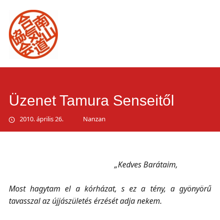
Main
Skip
to
menu
content
Üzenet Tamura Senseitől
2010. április 26.
Nanzan
„Kedves Barátaim,
Most hagytam el a kórházat, s ez a tény, a gyönyörű
tavasszal az újjászületés érzését adja nekem.