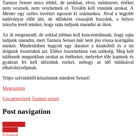
Tamura Sensei nincs többé, de tanításai, elvei, módszerei, értékei
nem vesznek, nem veszhetnek el. Tovább kell vinnünk azokat. A
Mester egy széles ösvényt taposott ki számunkra. Jóval a legjobb
tanítványai előtt járt, de időnként visszajött hozzánk, a helyes
irányba terelt minket, hogy rajta tudjunk maradni az úton.
Az út megmaradt, de sokkal jobban kell koncentrálnunk, hogy rajta
tudjunk maradni, mert Tamura Sensei már nem jön vissza korrigálni
minket. Mindenkiben hagyott egy darabot a kirakóból és a mi
dolgunk összerakni azt. Ehhez összetartásra van szükség. Meg kell
találnunk magunkban azokat az értékeket, melyeket tőle kaptunk és
gyakran fel kell idéznünk ezeket, nehogy az idő múlásával
elhalványodjanak.
Teljes szívünkből köszönünk mindent Sensei!
Megosztom
Uncategorized
Tamura sensei
Post navigation
← Previous
Next →
Edzések