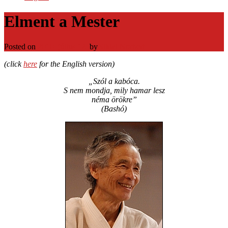
Elment a Mester
Posted on
2010. július 12.
by
Niklai Norbert
(click
here
for the English version)
„Szól a kabóca.
S nem mondja, mily hamar lesz
néma örökre”
(Bashó)