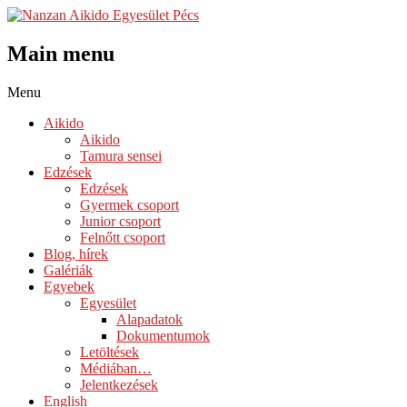
Main menu
Skip
Menu
to
Aikido
content
Aikido
Tamura sensei
Edzések
Edzések
Gyermek csoport
Junior csoport
Felnőtt csoport
Blog, hírek
Galériák
Egyebek
Egyesület
Alapadatok
Dokumentumok
Letöltések
Médiában…
Jelentkezések
English