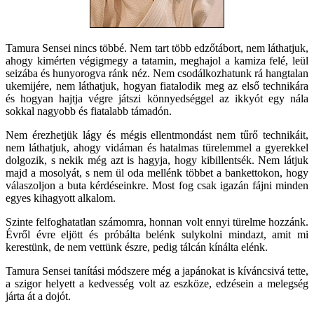
Tamura Sensei nincs többé. Nem tart több edzőtábort, nem láthatjuk,
ahogy kimérten végigmegy a tatamin, meghajol a kamiza felé, leül
seizába és hunyorogva ránk néz. Nem csodálkozhatunk rá hangtalan
ukemijére, nem láthatjuk, hogyan fiatalodik meg az első technikára
és hogyan hajtja végre játszi könnyedséggel az ikkyót egy nála
sokkal nagyobb és fiatalabb támadón.
Nem érezhetjük lágy és mégis ellentmondást nem tűrő technikáit,
nem láthatjuk, ahogy vidáman és hatalmas türelemmel a gyerekkel
dolgozik, s nekik még azt is hagyja, hogy kibillentsék. Nem látjuk
majd a mosolyát, s nem ül oda mellénk többet a bankettokon, hogy
válaszoljon a buta kérdéseinkre. Most fog csak igazán fájni minden
egyes kihagyott alkalom.
Szinte felfoghatatlan számomra, honnan volt ennyi türelme hozzánk.
Évről évre eljött és próbálta belénk sulykolni mindazt, amit mi
kerestünk, de nem vettünk észre, pedig tálcán kínálta elénk.
Tamura Sensei tanítási módszere még a japánokat is kíváncsivá tette,
a szigor helyett a kedvesség volt az eszköze, edzésein a melegség
járta át a dojót.