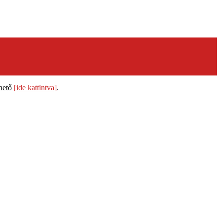
thető
[ide kattintva]
.