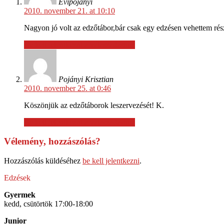
Evipojanyi
2010. november 21. at 10:10
Nagyon jó volt az edzőtábor,bár csak egy edzésen vehettem rés
Be kell jelentkezni a válaszadáshoz
Pojányi Krisztian
2010. november 25. at 0:46
Köszönjük az edzőtáborok leszervezését! K.
Be kell jelentkezni a válaszadáshoz
Vélemény, hozzászólás?
Hozzászólás küldéséhez
be kell jelentkezni
.
Edzések
Gyermek
kedd, csütörtök 17:00-18:00
Junior