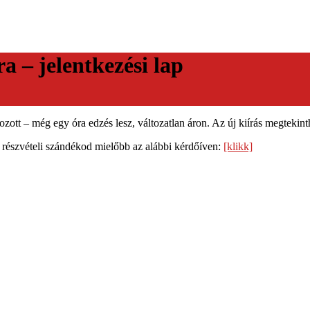
a – jelentkezési lap
ott – még egy óra edzés lesz, változatlan áron. Az új kiírás megtekin
 részvételi szándékod mielőbb az alábbi kérdőíven:
[klikk]