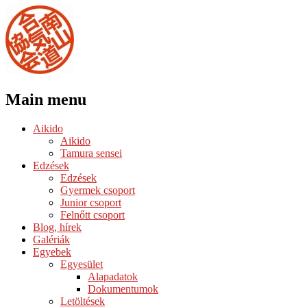
Main menu
Skip
Aikido
to
Aikido
content
Tamura sensei
Edzések
Edzések
Gyermek csoport
Junior csoport
Felnőtt csoport
Blog, hírek
Galériák
Egyebek
Egyesület
Alapadatok
Dokumentumok
Letöltések