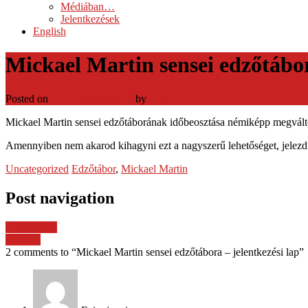
Médiában…
Jelentkezések
English
Mickael Martin sensei edzőtábor
Posted on
2010. november 9.
by
Nanzan
Mickael Martin sensei edzőtáborának időbeosztása némiképp megváltoz
Amennyiben nem akarod kihagyni ezt a nagyszerű lehetőséget, jelezd
Uncategorized
Edzőtábor
,
Mickael Martin
Post navigation
← Previous
Next →
2 comments to “Mickael Martin sensei edzőtábora – jelentkezési lap”