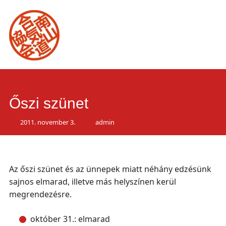
Main
Skip
to
menu
content
Őszi szünet
2011. november 3.
admin
Az őszi szünet és az ünnepek miatt néhány edzésünk
sajnos elmarad, illetve más helyszínen kerül
megrendezésre.
október 31.: elmarad