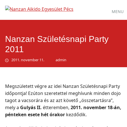
Main
Skip
MENU
to
menu
content
Nanzan Születésnapi Party
2011
2011. november 11.
admin
Megszületett végre az idei Nanzan Születésnapi Party
időpontja! Ezúton szeretettel meghívunk minden dojo
tagot a vacsorára és az azt követő „összetartásra”,
mely a
Gulyás II.
étteremben,
2011. november 18-án,
pénteken esete hét órakor
kezdődik.