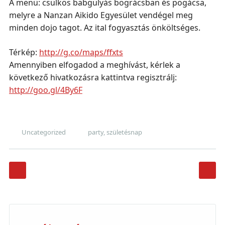
A menü: csülkös babgulyás bográcsban és pogácsa,
melyre a Nanzan Aikido Egyesület vendégel meg
minden dojo tagot. Az ital fogyasztás önköltséges.
Térkép:
http://g.co/maps/ffxts
Amennyiben elfogadod a meghívást, kérlek a
következő hivatkozásra kattintva regisztrálj:
http://goo.gl/4By6F
Uncategorized
party
,
születésnap
Post navigation