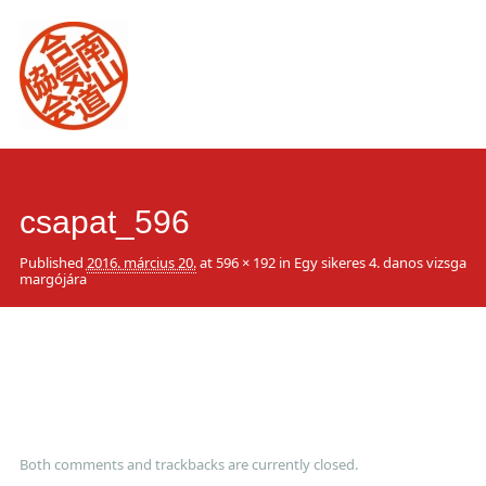
Main
Skip
to
menu
content
csapat_596
Published
2016. március 20.
at
596 × 192
in
Egy sikeres 4. danos vizsga
margójára
Both comments and trackbacks are currently closed.