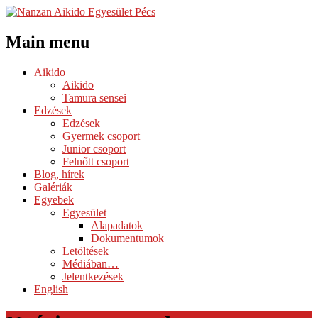
Main menu
Skip
Aikido
to
Aikido
content
Tamura sensei
Edzések
Edzések
Gyermek csoport
Junior csoport
Felnőtt csoport
Blog, hírek
Galériák
Egyebek
Egyesület
Alapadatok
Dokumentumok
Letöltések
Médiában…
Jelentkezések
English