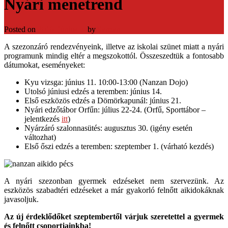
Nyári menetrend
Posted on
2016. június 5.
by
Nanzan
A szezonzáró rendezvényeink, illetve az iskolai szünet miatt a nyári
programunk mindig eltér a megszokottól. Összeszedtük a fontosabb
dátumokat, eseményeket:
Kyu vizsga: június 11. 10:00-13:00 (Nanzan Dojo)
Utolsó júniusi edzés a teremben: június 14.
Első eszközös edzés a Dömörkapunál: június 21.
Nyári edzőtábor Orfűn: július 22-24. (Orfű, Sporttábor –
jelentkezés
itt
)
Nyárzáró szalonnasütés: augusztus 30. (igény esetén
változhat)
Első őszi edzés a teremben: szeptember 1. (várható kezdés)
A nyári szezonban gyermek edzéseket nem szervezünk. Az
eszközös szabadtéri edzéseket a már gyakorló felnőtt aikidokáknak
javasoljuk.
Az új érdeklődőket szeptembertől várjuk szeretettel a gyermek
és felnőtt csoportjainkba!