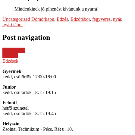
Mindenkinek jó pihenést kívánunk a nyárra!
Uncategorized
Dömörkapu
,
Edzés
,
Edzőtábor
,
fegyveres
,
nyár
,
nyári tábor
Post navigation
← Previous
Next →
Edzések
Gyermek
kedd, csütörtök 17:00-18:00
Junior
kedd, csütörtök 18:15-19:15
Felnőtt
hétfő szünetel
kedd, csütörtök 18:15-19:45
Helyszín
Zsolnai Technikum - Pécs, Rét u. 10.