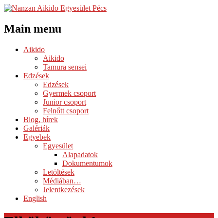
Main menu
Skip
Aikido
to
Aikido
content
Tamura sensei
Edzések
Edzések
Gyermek csoport
Junior csoport
Felnőtt csoport
Blog, hírek
Galériák
Egyebek
Egyesület
Alapadatok
Dokumentumok
Letöltések
Médiában…
Jelentkezések
English