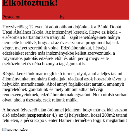
Elköltöztünk!
Posted on
2018. szeptember 1.
by
admin
Hozzávetőleg 12 éven át adott otthont dojónknak a Bánki Donát
Utcai Általános Iskola. Az intézményi keretek, illetve az iskola –
elsősorban karbantartásra irányuló – saját lehetőségeinek hiánya
nem tette lehetővé, hogy azt az éves szakmai programot hajtsuk
végre, melyet szerettünk volna. Edzőtáborainkat, hétvégi
edzéseinket rendre más intézményekbe kellett szerveznünk, a
folyamatos pakolás edzések előtt és után pedig megviselte
eszközeinket és néha bizony a tagságunkat is.
Régóta kerestünk már megfelelő termet, olyat, ahol a teljes tatami
állományunkat munkára foghatjuk, ráadásul azok hosszabb távon a
helyükön maradhatnak. Ahol annyi foglalkozást tartunk, amennyit
megfelelőnek gondolunk és mely otthont adhat hétvégi
rendezvényeinknek, edzőtáborainknak egyaránt. Nem utolsó sorban
olyat, ahol a tisztaság csak rajtunk múlik.
A hosszú felvezető után örömmel jelentem, hogy már az idei szezon
első edzéseit (
szeptember 4.
) az új helyszínen, közel 200m2 tatami
felületen, a pécsi Expo Center Hamerli termében fogjuk megtartani!