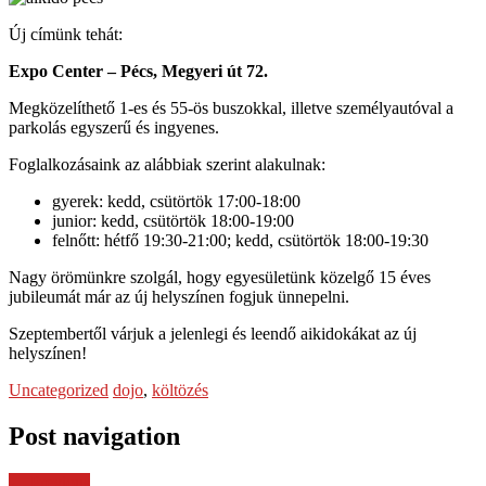
Új címünk tehát:
Expo Center – Pécs, Megyeri út 72.
Megközelíthető 1-es és 55-ös buszokkal, illetve személyautóval a
parkolás egyszerű és ingyenes.
Foglalkozásaink az alábbiak szerint alakulnak:
gyerek: kedd, csütörtök 17:00-18:00
junior: kedd, csütörtök 18:00-19:00
felnőtt: hétfő 19:30-21:00; kedd, csütörtök 18:00-19:30
Nagy örömünkre szolgál, hogy egyesületünk közelgő 15 éves
jubileumát már az új helyszínen fogjuk ünnepelni.
Szeptembertől várjuk a jelenlegi és leendő aikidokákat az új
helyszínen!
Uncategorized
dojo
,
költözés
Post navigation
← Previous