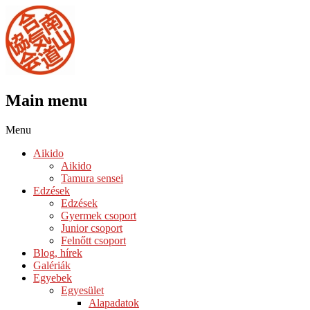
Main menu
Skip
Menu
to
Aikido
content
Aikido
Tamura sensei
Edzések
Edzések
Gyermek csoport
Junior csoport
Felnőtt csoport
Blog, hírek
Galériák
Egyebek
Egyesület
Alapadatok