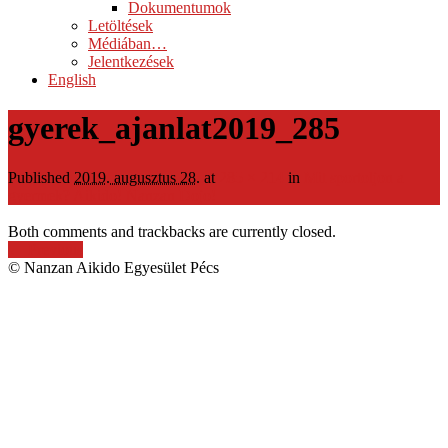
Dokumentumok
Letöltések
Médiában…
Jelentkezések
English
gyerek_ajanlat2019_285
Published
2019. augusztus 28.
at
285 × 214
in
Mit sportoljon a
gyermek? Aikido! Nanzan Dojo!
Both comments and trackbacks are currently closed.
← Previous
© Nanzan Aikido Egyesület Pécs