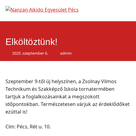
Main
Skip
to
menu
content
Elköltöztünk!
2025. szeptember 6.
admin
Szeptember 9-től új helyszínen, a Zsolnay Vilmos
Technikum és Szakképző Iskola tornatermében
tartjuk a foglalkozásainkat a megszokott
időpontokban. Természetesen várjuk az érdeklődőket
ezúttal is!
Cím: Pécs, Rét u. 10.