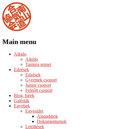
Main menu
Skip
Aikido
to
Aikido
content
Tamura sensei
Edzések
Edzések
Gyermek csoport
Junior csoport
Felnőtt csoport
Blog, hírek
Galériák
Egyebek
Egyesület
Alapadatok
Dokumentumok
Letöltések