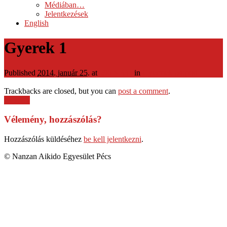
Médiában…
Jelentkezések
English
Gyerek 1
Published
2014. január 25.
at
596 × 335
in
Gyermek csoport
Trackbacks are closed, but you can
post a comment
.
Next →
Vélemény, hozzászólás?
Hozzászólás küldéséhez
be kell jelentkezni
.
© Nanzan Aikido Egyesület Pécs