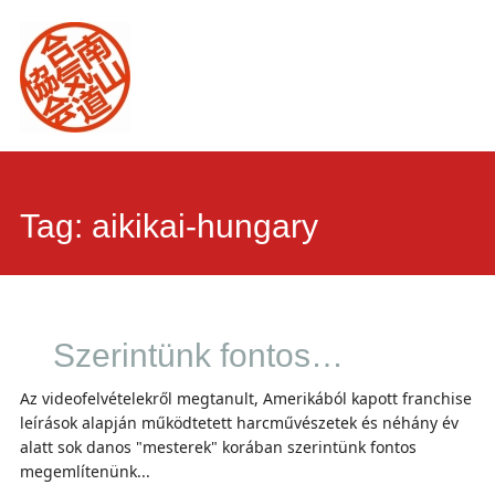
Main
Skip
to
menu
content
Tag:
aikikai-hungary
Szerintünk fontos…
Az videofelvételekről megtanult, Amerikából kapott franchise
leírások alapján működtetett harcművészetek és néhány év
alatt sok danos "mesterek" korában szerintünk fontos
megemlítenünk...