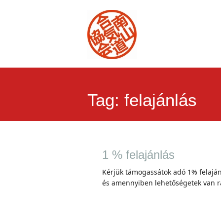
Tag:
felajánlás
1 % felajánlás
Kérjük támogassátok adó 1% felajá
és amennyiben lehetőségetek van rá