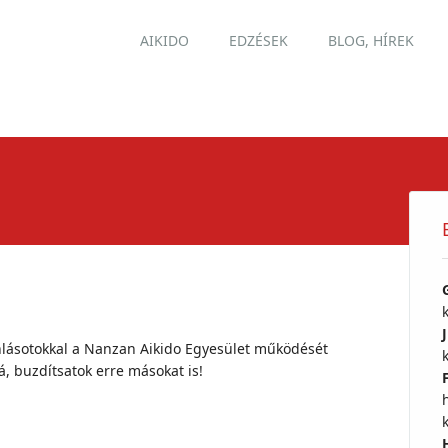
Main menu
Skip
AIKIDO
EDZÉSEK
BLOG, HÍREK
to
content
nlásotokkal a Nanzan Aikido Egyesület működését
, buzdítsatok erre másokat is!