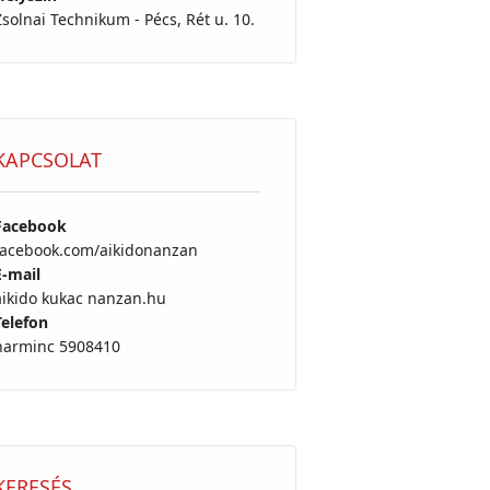
Zsolnai Technikum - Pécs, Rét u. 10.
KAPCSOLAT
Facebook
facebook.com/aikidonanzan
E-mail
aikido kukac nanzan.hu
Telefon
harminc 5908410
KERESÉS