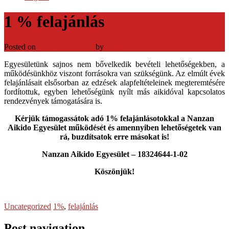
1 % felajánlás
Posted on
2014. február 16.
by
admin
Egyesületünk sajnos nem bővelkedik bevételi lehetőségekben, a
működésünkhöz viszont forrásokra van szükségünk. Az elmúlt évek
felajánlásait elsősorban az edzések alapfeltételeinek megteremtésére
fordítottuk, egyben lehetőségünk nyílt más aikidóval kapcsolatos
rendezvények támogatására is.
Kérjük támogassátok adó 1% felajánlásotokkal a Nanzan
Aikido Egyesület működését és amennyiben lehetőségetek van
rá, buzdítsatok erre másokat is!
Nanzan Aikido Egyesület –
18324644-1-02
Köszönjük!
Uncategorized
1%
,
felajánlás
Post navigation