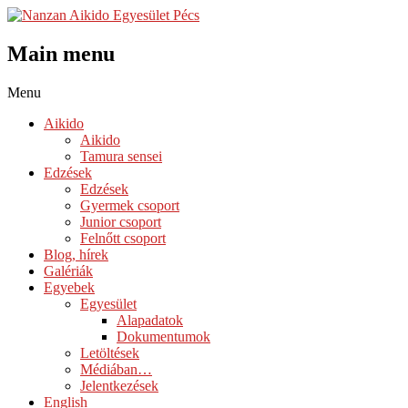
Main menu
Skip
Menu
to
Aikido
content
Aikido
Tamura sensei
Edzések
Edzések
Gyermek csoport
Junior csoport
Felnőtt csoport
Blog, hírek
Galériák
Egyebek
Egyesület
Alapadatok
Dokumentumok
Letöltések
Médiában…
Jelentkezések
English