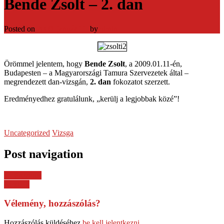
Bende Zsolt – 2. dan
Posted on
2009. január 11.
by
admin
Örömmel jelentem, hogy
Bende Zsolt
, a 2009.01.11-én,
Budapesten – a Magyarországi Tamura Szervezetek által –
megrendezett dan-vizsgán,
2. dan
fokozatot szerzett.
Eredményedhez gratulálunk, „kerülj a legjobbak közé”!
Uncategorized
Vizsga
Post navigation
← Previous
Next →
Vélemény, hozzászólás?
Hozzászólás küldéséhez
be kell jelentkezni
.