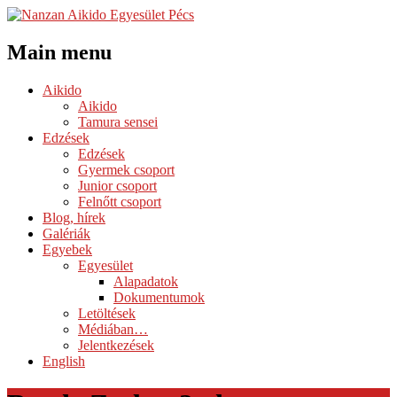
Main menu
Skip
Aikido
to
Aikido
content
Tamura sensei
Edzések
Edzések
Gyermek csoport
Junior csoport
Felnőtt csoport
Blog, hírek
Galériák
Egyebek
Egyesület
Alapadatok
Dokumentumok
Letöltések
Médiában…
Jelentkezések
English