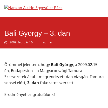
Main
Skip
to
menu
content
Bali György – 3. dan
2009. február 16.
admin
Örömmel jelentem, hogy
Bali György
, a 2009.02.15-
én, Budapesten – a Magyarországi Tamura
Szervezetek által – megrendezett dan-vizsgán, Tamura
sensei előtt,
3
. dan
fokozatot szerzett.
Eredményéhez gratulálunk!