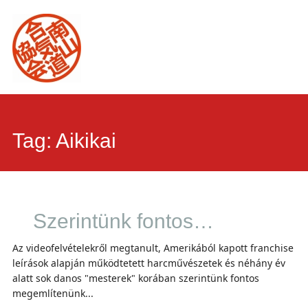
Main
Skip
to
menu
content
Tag:
Aikikai
Szerintünk fontos…
Az videofelvételekről megtanult, Amerikából kapott franchise
leírások alapján működtetett harcművészetek és néhány év
alatt sok danos "mesterek" korában szerintünk fontos
megemlítenünk...