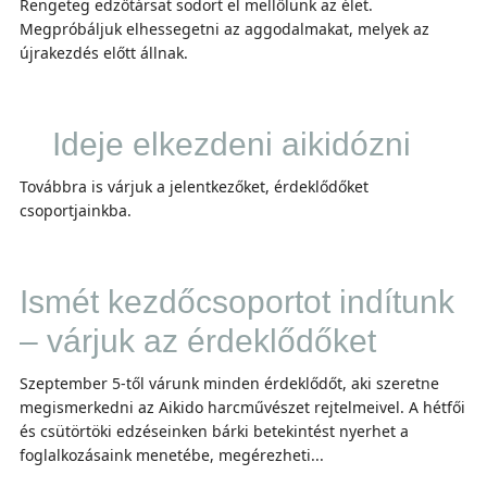
Rengeteg edzőtársat sodort el mellőlünk az élet.
Megpróbáljuk elhessegetni az aggodalmakat, melyek az
újrakezdés előtt állnak.
Ideje elkezdeni aikidózni
Továbbra is várjuk a jelentkezőket, érdeklődőket
csoportjainkba.
Ismét kezdőcsoportot indítunk
– várjuk az érdeklődőket
Szeptember 5-től várunk minden érdeklődőt, aki szeretne
megismerkedni az Aikido harcművészet rejtelmeivel. A hétfői
és csütörtöki edzéseinken bárki betekintést nyerhet a
foglalkozásaink menetébe, megérezheti...