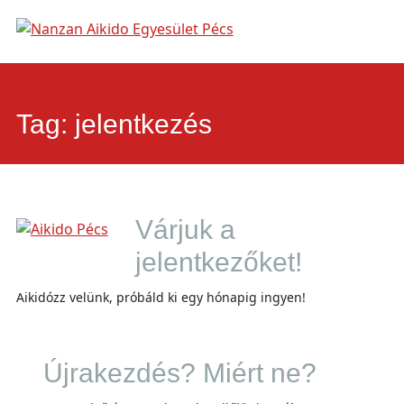
Main
Skip
to
menu
content
Tag:
jelentkezés
Várjuk a
jelentkezőket!
Aikidózz velünk, próbáld ki egy hónapig ingyen!
Újrakezdés? Miért ne?